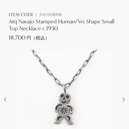
ITEM CODE：
JNF008818
Atq Navajo Stamped Human/Yei Shape Small
Top Necklace c.1930
18,700
円（税込）
‹
›