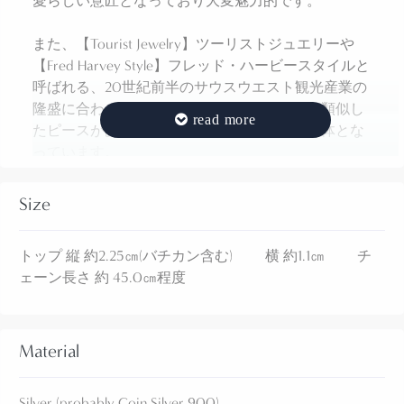
愛らしい意匠となっており大変魅力的です。
また、【Tourist Jewelry】ツーリストジュエリーや
【Fred Harvey Style】フレッド・ハービースタイルと
呼ばれる、20世紀前半のサウスウエスト観光産業の
隆盛に合わせて作られた作品の一つですが、類似し
たピースがあまり発見されていない希少な個体とな
っています。
Size
1920年代末頃～1940年代頃に制作されたものと思わ
れる作品です。
トップ 縦 約2.25㎝(バチカン含む) 横 約1.1㎝ チ
丸みを帯びたシェイプにカットされた素朴な造形/デ
ェーン長さ 約 45.0㎝程度
ザインから、おそらくヒューマンのモチーフと思わ
れますが、ナバホの精霊イェイやプエブロの精霊カ
チナをモチーフにしている可能性も考えられます。
Material
おそらくインゴットシルバー(銀塊)から成形された地
金をベースに、顔などの細かな部分がスタンプワー
Silver (probably Coin Silver 900)