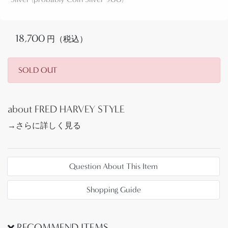
クによって描き出されており、抽象的な文様を刻む
スタンプを巧みに組み合わせる事で、愛らしい笑顔
が表現されています。
18,700
円（税込）
付属のシルバーチェーンは新しいものですが、重厚
SOLD OUT
なシルバー製で独自にアンティーク加工を施してお
り、ビンテージ作品によく馴染む表情になっていま
す。
about FRED HARVEY STYLE
→さらに詳しく見る
造形スタイルや使用されているスタンプツール(鏨・
刻印)やディテール等から、1935年創業の【BELL
Question About This Item
TRADING POST】ベルトレーディングポストや、
1923年により創業され多くのナバホやプエブロの職
Shopping Guide
人が所属した有名工房【Maisel's Indian Trading Post】
マイセルズ インディアントレーディングポストで制
作されたものと推測されますが、ショップマークや
RECOMMEND ITEMS