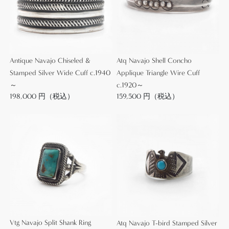
タイルにさり気なくも違いをもたらしてくれるアイ
テムであり、リラックス感のあるデザインと、石の
付かないソリッドなシルバーの質感により、多くの
スタイルにフィットさせることが出来る高い汎用性
を有します。
Antique Navajo Chiseled &
Atq Navajo Shell Concho
Stamped Silver Wide Cuff c.1940
Applique Triangle Wire Cuff
～
c.1920～
ツーリストジュエリーとして作られたとても小さな
198,000 円（税込）
159,500 円（税込）
作品ながら、細部には作者や工房のオリジナリティ
を宿し、とてもコレクタブルなキラーピースとなっ
ています。
◆着用サンプル画像はこちら◆
コンディションも経年によりシルバーのクスミやハ
ンドメイド特有の制作上のムラが見られますが、使
用感の無いとても良好な状態を保っています。
Vtg Navajo Split Shank Ring
Atq Navajo T-bird Stamped Silver