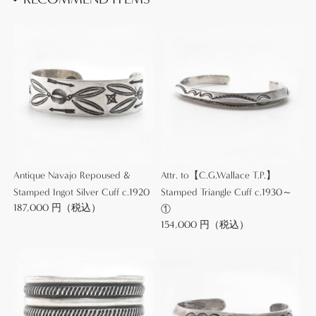
ホールマークは入らず詳細は不明となっています。
分業化・量産化を始める以前に制作された可能性が
非常に高く、それによりコインシルバー製である事
も推定可能となっています。
モチーフやキャッチーなデザインはツーリストジュ
エリーらしい印象ですが、力強く武骨なスタンプワ
ークや独特なデザインは、量産されたピースにはな
Antique Navajo Repoused &
Attr. to【C.G.Wallace T.P.】
いオリジナリティや味わいを感じさせます。
Stamped Ingot Silver Cuff c.1920
Stamped Triangle Cuff c.1930～
187,000 円（税込）
①
ポップな印象のデザインと、プリミティブなシルバ
154,000 円（税込）
ーワークが融合する事により、ビンテージインディ
アンジュエリー独特の野性味とエスニシティな魅力
を宿しています。
また、アイコニックなモチーフの表情は、日常のス