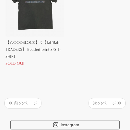
【WOODBLOCK】X【Tah'Bah
TRADERS】 Beaded print S/S T-
SHIRT
SOLD OUT
前のページ
次のページ
Instagram