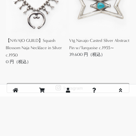
個体の中でも特にその製法を示唆する制作ムラ・イ
ンゴットシルバーの『マーク』が多く入る作品で
す。
これらは作者の技量やツールにより発現する特徴で
あり、正確な時代背景を示すディテールではありま
【NAVAJO GUILD】Squash
Vtg Navajo Casted Sliver Abstract
せんが、やはり原始的な道具と発展途上にあった
Blossom Naja Necklace in Silver
Pin w/Turquoise c.1955～
1910年代以前の作品においては多く・大きく入る傾
39,600 円（税込）
c.1950
向があります。
0 円（税込）
その粗暴にも感じられるシルバーワークは、無機質
Instagram
な金属に温もりを感じるような表情を与え、現代作
品にはない威厳を感じさせます。
CUSTOMER SERVICE
さらに、非常に素朴ながら端正なスタンプワークと
About Us
滑らかなシルバーの肌によって作り上げられた特別
Shopping Guide
な完成度は、作者が無欲にシルバーと向き合ったそ
Contact
の魂を宿すような迫力ある佇まいを作り上げていま
Payment