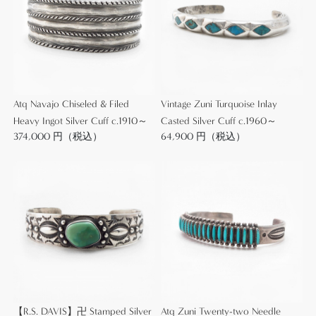
【Ingot Silver】インゴットシルバー(銀塊)からの成形
は、アンティークインディアンジュエリーにおいて
非常に重要なファクターですが、銀含有率/品位とは
関係なく、ジュエリーの製法技術を表します。
現在制作されている作品の多くは、材料として市販
Atq Navajo Chiseled & Filed
Vintage Zuni Turquoise Inlay
されているシルバープレート(銀板/ゲージ)を加工す
Heavy Ingot Silver Cuff c.1910～
Casted Silver Cuff c.1960～
ることでジュエリーとして成形されていますが、イ
374,000 円（税込）
64,900 円（税込）
ンゴットから成形する製法では一度溶かしたシルバ
ーを、鍛冶仕事に近い方法であるハンマーやローラ
ーで叩き伸ばすことでジュエリーとして成形してい
きます。
最終的にはどちらもプレートやバーの形態になるた
め、大きな差は無いように思われますが、インゴッ
トから成形されたシルバーの肌は、硬くなめらかで
鈍い光を持っています。
それにより生み出されるプリミティブで武骨な作品
の表情は、やはりアンティークインディアンジュエ
【R.S. DAVIS】卍 Stamped Silver
Atq Zuni Twenty-two Needle
リーの大きな魅力です。