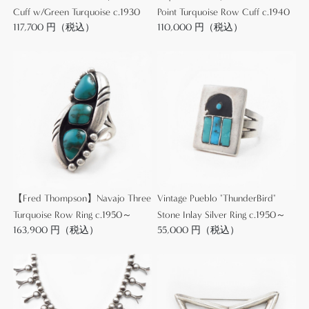
Cuff w/Green Turquoise c.1930
Point Turquoise Row Cuff c.1940
117,700 円（税込）
110,000 円（税込）
本作において、シルバーの重なったような部分は、
ハンマーワークによるインゴット成形作品の特徴で
す。
この様な特徴はインゴットシルバーの『マーク』と
呼ばれ、制作上のムラではありますが、コレクター
に好まれる特徴の一つであり、逆に価値を高めるデ
ィテールともなっています。
また、1930年代にはシルバープレートが登場します
が、当時シルバープレートを用いて制作されたジュ
エリーは政府によりインディアンクラフトとして認
Vintage Pueblo "ThunderBird"
【Fred Thompson】Navajo Three
定されず、グランドキャニオンなどの国立公園内で
Stone Inlay Silver Ring c.1950～
Turquoise Row Ring c.1950～
販売できなくなった記録も残っています。
55,000 円（税込）
163,900 円（税込）
本作もインゴットシルバー(銀塊)から成形される事で
独特の硬さや重量感を持ち、同様の製法で作られた