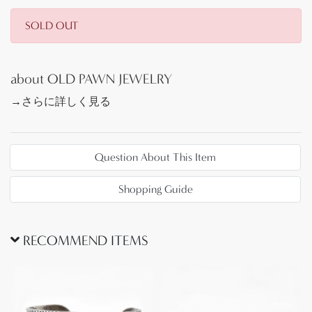
ザインであり、それらディテールからは1910年代以
前に作られた可能性が高い事が推測されます。
SOLD OUT
まだナバホとプエブロの作品に明確なデザイン/造形
の差異のない時代のピースですが、おそらく初期の
about OLD PAWN JEWELRY
ナバホ作品と推測されます。
→さらに詳しく見る
現代においてもナバホのオーセンティックなスタイ
ルの一つとしてトライアングルワイヤーをベースに
Question About This Item
した作品は数多く制作されていますが、本作は現在
制作されている作品群のソース/源流となったピー
Shopping Guide
ス。そのプリミティブな製法は、既製のトライアン
グルワイヤーを使った現代の作品群とは全く違った
表情や迫力が特別な上質感を生み出しているようで
RECOMMEND ITEMS
す。