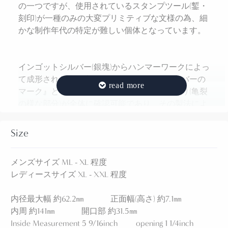
の一つですが、使用されているスタンプツール(鏨・
刻印)が一種のみの大変プリミティブな文様の為、細
かな制作年代の特定が難しい個体となっています。
インゴットシルバー(銀塊)からハンマーワークによっ
て成形された事で生まれる『インゴットシルバーの
マーク』とも呼ばれる細かなシルバーの重なり(亀裂
の様な部分)が全体に確認可能であり、その製法によ
ってもたらされる硬さや独特な質感が本作の大きな
魅力となっています。
Size
また本作は、まだインディアンクラフトとしてジュ
メンズサイズ ML - XL 程度
エリー制作が普及する以前に作られた物であり、販
レディースサイズ XL - XXL 程度
売目的ではなく作者自身が自らの財産として身に着
ける為に制作されたものではないかと思われます。
内径最大幅 約62.2㎜ 正面幅(高さ) 約7.1㎜
内周 約141㎜ 開口部 約31.5㎜
Inside Measurement 5 9/16inch opening 1 1/4inch
インゴットシルバー(銀塊)を棒状になるまで叩き伸ば