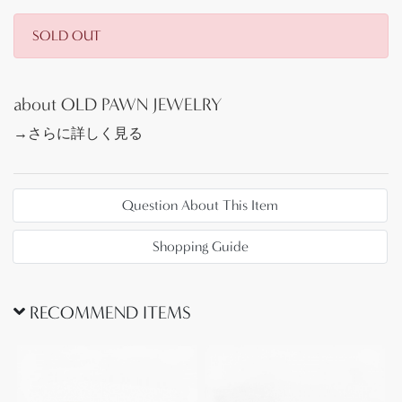
ハーフラウンドワイヤーのように美しい曲面に造形
されており、立体的で奥行きのある表情が生み出さ
SOLD OUT
れいてまいます。
またその細部まで丁寧に仕上げられたシルバーワー
クの完成度には作者の技術力と手間暇を惜しまず形
about OLD PAWN JEWELRY
作られたアンティーク作品の凄みが感じられます。
→さらに詳しく見る
このような造形を実現する為には、高い技術力だけ
でなく力強くも繊細なハンマーワークと、それを継
続して形作っていく為の集中力を必要とします。プ
Question About This Item
リミティブながら作者の拘りやとてつもない技術力
を垣間見ることが出来るシルバーワークにより作り
Shopping Guide
上げられたブレスレットです。
RECOMMEND ITEMS
さらに、凹凸ライン上には細かなスタンプワークが
刻まれており、その力強く細かく打ち込まれたスタ
ンプワークからもナバホジュエリーらしさと、強い
陰影と奥行きを生み出す作者の思いを宿すかの様な