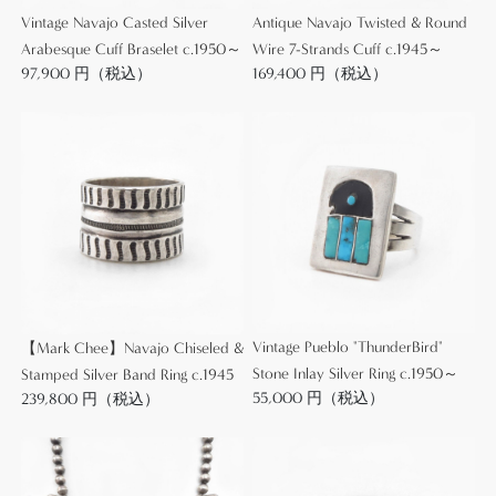
Vintage Navajo Casted Silver
Antique Navajo Twisted & Round
光を持っています。
Arabesque Cuff Braselet c.1950～
Wire 7-Strands Cuff c.1945～
それにより生み出されるプリミティブで武骨な作品
97,900 円（税込）
169,400 円（税込）
の表情は、やはりアンティークインディアンジュエ
リーの大きな魅力です。
また1930年代にはシルバープレートが登場します
が、当時シルバープレートを用いて制作されたジュ
エリーは政府によりインディアンクラフトとして認
定されず、グランドキャニオンなどの国立公園内で
販売できなくなった記録も残っています。
Vintage Pueblo "ThunderBird"
【Mark Chee】Navajo Chiseled &
こちのブレスレットもインゴットシルバーから成形
Stone Inlay Silver Ring c.1950～
Stamped Silver Band Ring c.1945
されることで、その硬さによる重厚で堅牢なシルバ
55,000 円（税込）
239,800 円（税込）
ーによって仕上げられており、黒っぽく沈んだシル
バーの色味こそアンティークジュエリーらしくなっ
ていますが、殆ど使用感を感じないコンディション