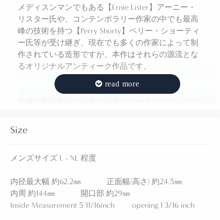
メディスンマンでもある【Ernie Lister】アーニー・
リスター氏や、コンテンポラリー作家の中でも最高
峰の技術を持つ【Perry Shorty】ペリー・ショーティ
ー氏等が受け継ぎ、現在でも多くの作家によって制
作されている造形ですが、本作はそれらの源流とな
るオリジナルアンティーク作品です。
正確な制作年代の特定が困難なピースですが、1910
年代～1930年代初頭まに制作された作品と思われま
す。
Size
【PUEBLO】プエブロ・【NAVAJO】ナバホの作家が
在籍したインディアンクラフトショップ【GARDEN
メンズサイズ L - XL 程度
OF THE GODS TRADING POST】ガーデンオブザゴッ
ズトレーディングポストで制作された作品に類似し
内径最大幅 約62.2㎜ 正面幅(高さ) 約24.5㎜
た特徴を持ったブレスレットが発見されています
内周 約144㎜ 開口部 約29㎜
が、非常に古い時代から受け継がれる造形スタイル
Inside Measurement 5 11/16inch opening 1 3/16 inch
の一つであり、その背景の特定は不可能です。