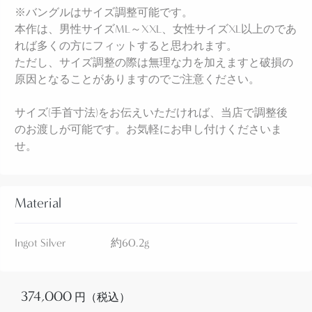
※バングルはサイズ調整可能です。
また、内側には『DAT』かと思われる文字が確認で
本作は、男性サイズML～XXL、女性サイズXL以上のであ
きますが、これは作者ではなく流通上でトレーディ
れば多くの方にフィットすると思われます。
ングポスト等が商品管理の為に刻んだ文字と思わ
ただし、サイズ調整の際は無理な力を加えますと破損の
れ、その文字列が何を意味しているのか正確に読み
原因となることがありますのでご注意ください。
解く事は出来ません。
サイズ(手首寸法)をお伝えいただければ、当店で調整後
のお渡しが可能です。お気軽にお申し付けくださいま
インゴットコインシルバー(銀塊)から成形されたバン
せ。
ド/地金は<60g>を超える重量となっており、見た目
以上に重く感じる重厚感を持っています。
そこに『Chasing/チェイシング』と呼ばれる鏨を使
Material
いシルバーに立体的な角度を付ける(彫刻の様なイメ
ージ)技術、さらに『ファイルワーク』というヤスリ
Ingot Silver 約60.2g
で削る原始的な技法を駆使することで、立体的な凹
凸のボーダーラインが形成されています。
374,000
円（税込）
それらによって作られたライン状の凹凸は、まるで