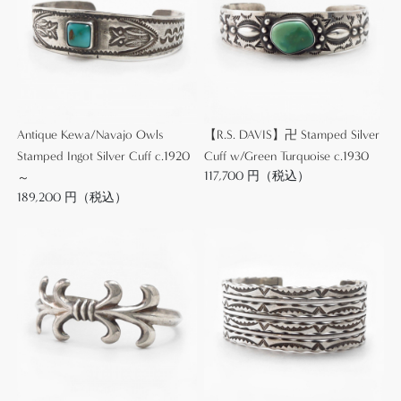
シルバーワークとなっています。
【Ingot Silver】インゴットシルバー(銀塊)からの成形
は、アンティークインディアンジュエリーにおいて
Antique Kewa/Navajo Owls
【R.S. DAVIS】卍 Stamped Silver
非常に重要なファクターですが、銀含有率/品位とは
Stamped Ingot Silver Cuff c.1920
Cuff w/Green Turquoise c.1930
関係なく、ジュエリーの製法技術を表します。
117,700 円（税込）
～
189,200 円（税込）
現在制作されている作品の多くは、材料として市販
されているシルバープレート(銀板/ゲージ)を加工す
ることでジュエリーとして成形されていますが、イ
ンゴットから成形する製法では一度溶かしたシルバ
ーを、鍛冶仕事に近い方法であるハンマーやローラ
ーで叩き伸ばすことでジュエリーとして成形してい
きます。
最終的にはどちらもプレートやバーの形態になるた
め大きな差は無いように思われますが、インゴット
から成形されたシルバーの肌は硬くなめらかで鈍い