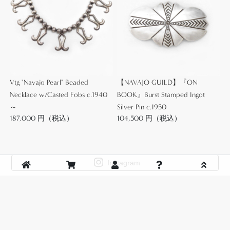
も本作の特徴となっています。
また、ヒストリックなインディアンジュエリーの歴
史を感じさせる作品であり、現在では考えられない
程に手間を要するシルバーワークが、伝統工芸品と
して作られた本作をウェアラブルアートとしても評
Vtg "Navajo Pearl" Beaded
【NAVAJO GUILD】『ON
価される作品へと昇華しているようです。
Necklace w/Casted Fobs c.1940
BOOK』Burst Stamped Ingot
～
Silver Pin c.1950
187,000 円（税込）
104,500 円（税込）
ワイドな幅のバングルですが、シルバーのみで構成
されたソリッドな質感は派手な存在感を与えず、と
ても重く重厚な造りは武骨な印象を作ります。
さらに、迫力のあるワイルドなシルバーワークは、
Instagram
奥行きと複雑な表情を作り、ビンテージスタイルを
始め色々なコーディネイトに馴染み、長くご愛用頂
CUSTOMER SERVICE
けると思われます。
About Us
Shopping Guide