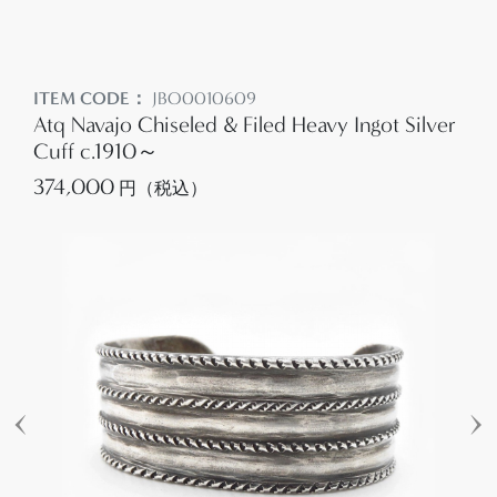
ITEM CODE：
JBO0010609
Atq Navajo Chiseled & Filed Heavy Ingot Silver
Cuff c.1910～
374,000
円（税込）
‹
›