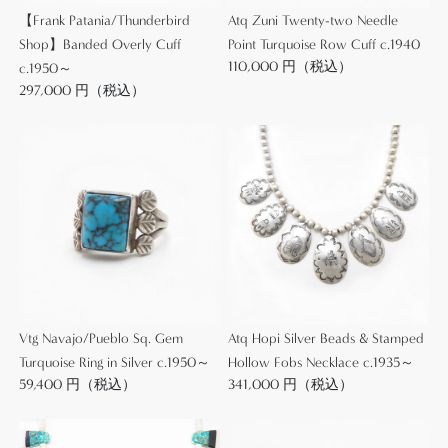
【Frank Patania/Thunderbird
Atq Zuni Twenty-two Needle
非常に重要なファクターですが、銀含有率/品位とは
Shop】Banded Overly Cuff
Point Turquoise Row Cuff c.1940
関係なく、ジュエリーの製法技術を表します。
110,000 円（税込）
c.1950～
297,000 円（税込）
現在制作されている作品の多くは、材料として市販
されているシルバープレート(銀板/ゲージ)を加工す
ることでジュエリーとして成形されていますが、イ
ンゴットから成形する製法では一度溶かしたシルバ
ーを、鍛冶仕事に近い方法であるハンマーやローラ
ーで叩き伸ばすことでジュエリーとして成形してい
きます。
最終的にはどちらもプレートやバーの形態になるた
め、大きな差は無いように思われますが、インゴッ
トから成形されたシルバーの肌は、硬くなめらかで
鈍い光を持っています。
Vtg Navajo/Pueblo Sq. Gem
Atq Hopi Silver Beads & Stamped
それにより生み出されるプリミティブで武骨な作品
Turquoise Ring in Silver c.1950～
Hollow Fobs Necklace c.1935～
の表情は、やはりアンティークインディアンジュエ
59,400 円（税込）
341,000 円（税込）
リーの大きな魅力です。