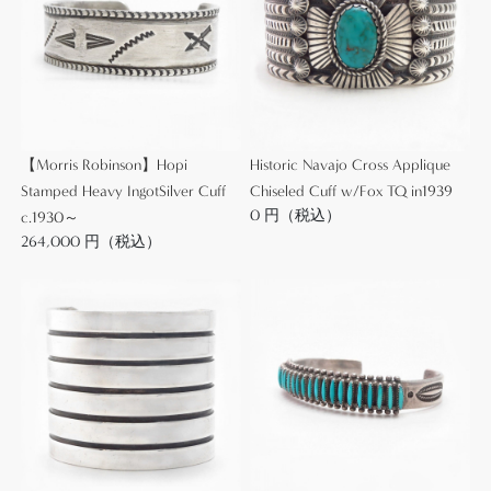
していきます。
その為、本作の様に部族毎のアイデンティティや思
想・美意識が独特なデザインとしてジュエリーに落
とし込まれていく、その過渡期に生み出された古い
年代の作品では、ナバホかプエブロの作家のどちら
【Morris Robinson】Hopi
Historic Navajo Cross Applique
のシルバースミスによって制作されたかを特定する
Stamped Heavy IngotSilver Cuff
Chiseled Cuff w/Fox TQ in1939
ことは大変困難です。
0 円（税込）
c.1930～
264,000 円（税込）
【Arrow/Arrowhead】アロー/アローヘッドは、『お
守り』の意味合いを持ちインディアンジュエリー創
成期からみられる最古のモチーフの一つです。
【Ingot Silver】インゴットシルバー(銀塊)からの成形
は、アンティークインディアンジュエリーにおいて