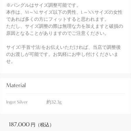
※バングルはサイズ調整可能です。
みや左右で非対称になっているハンドメイドらしい
本作は、M～XLサイズ以下の男性、L～XXサイズの女性
ムラが多く見られます。しかしながら、それらもま
であれば多くの方にフィットすると思われます。
た本作の魅力を高める要素となっています。
ただし、サイズ調整の際は無理な力を加えますと破損の
原因となることがありますのでご注意ください。
フロントは1920年代以前の作品で多く見られるパタ
サイズ(手首寸法)をお伝えいただければ、当店で調整後
ーン・文様が刻まれ、両サイドには3本のアローが強
のお渡しが可能です。お気軽にお申し付けくださいま
く深く刻印される事で、ナバホジュエリーらしい武
せ。
骨でエスニシティな印象が与えられているようで
す。
Material
また、アロー以外のスタンプワークからは、植物を
想起させるような有機的でアーシーな印象も感じら
Ingot Silver 約32.3g
れ、前述の通りプエブロ(ナバホ以外のアメリカ中西
部に起源を持つインディアン部族) のシルバースミス
による作品である可能性も否定できません。
187,000
円（税込）