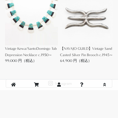
また、1930年代にはシルバープレートが登場します
が、当時シルバープレートを用いて制作されたジュ
エリーは政府によりインディアンクラフトとして認
定されず、グランドキャニオンなどの国立公園内で
販売できなくなった記録も残っています。
Vintage Kewa/SantoDomingo Tub
【NAVAJO GUILD】Vintage Sand
本作もインゴットシルバー(銀塊)から成形される事
Depression Necklace c.1950～
Casted Silver Pin Brooch c.1945～
で、独特の硬さや重量感を持った作品となっていま
99,000 円（税込）
64,900 円（税込）
す。
さらにスタンプワーク等、全ての工程が原始的な手
作業により形作られており、製法技術も1800年代後
Instagram
半のインディアンジュエリー創成期に近い時期から
見られる大変トラディショナルな技術で構成された
CUSTOMER SERVICE
作品です。
About Us
Shopping Guide
また、シルバーのみで構成されたソリッドで素朴な