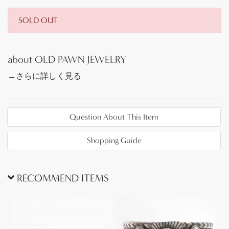
インディアンジュエリーの歴史では、シルバースミ
SOLD OUT
スの最初の一人とされているのは、ナバホの【Atsidi
Sani】という人物ですが、その後それほど長い時間
を経ずにAtsidi Saniの息子によりズニ族へ、そしてズ
about OLD PAWN JEWELRY
ニ族からホピ族へとシルバースミスとしての技術が
→さらに詳しく見る
伝播しました。
当時の作品はナバホのオールドスタイルをベース
に、馬具などに見られるスパニッシュコロニアルス
Question About This Item
タイルやメキシカンシルバージュエリーの影響を受
けながらそれぞれに発展していきますが、現代のよ
Shopping Guide
うな部族による作風の違いはほとんど見られず、
1930年代以前には多くが共通した造形スタイルの作
品が作られていました。
RECOMMEND ITEMS
その後、1930年代～1950年代にかけてそれぞれの部
族毎に、得意とする技術や民族的な思想等が落とし
込まれ、シルバーワークやジュエリーの造形も変化