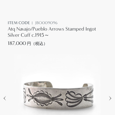
ITEM CODE：
JBO009096
Atq Navajo/Pueblo Arrows Stamped Ingot
Silver Cuff c.1915～
187,000
円（税込）
‹
›