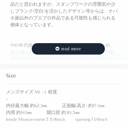
品だと思われますが、スタンプワークの雰囲気や少
しブランク(空白)を活かしたデザイン等からは、ナバ
ホ族以外のプエブロ作品である可能性も感じられる
個体となっています。
1910年代後半～1930年代頃に制作されたと思われ、
インゴットシルバー(銀塊)から成形されたバンドは、
それほど厚い地金ではありませんが独特な硬さと
30gを超える重量感を持っており、日本で『平打
ち』と呼ばれるフラットなバンドに造形されていま
Size
す。
メンズサイズ ML - L 程度
そこにアンティークらしく、ハンドメイドされ細か
>
く美しい文様を刻む質の高いスタンプツール(鏨・刻
内径最大幅 約62.3㎜ 正面幅(高さ) 約17.4㎜
印)を使用しながら、荒々しさも感じるスタンプワー
内周 約143㎜ 開口部 約30.5㎜
クが施されています。
Inside Measurement 5 5/8inch opening 1 1/4inch
それらにより抽象的な紋様が描き出され、紋様の歪