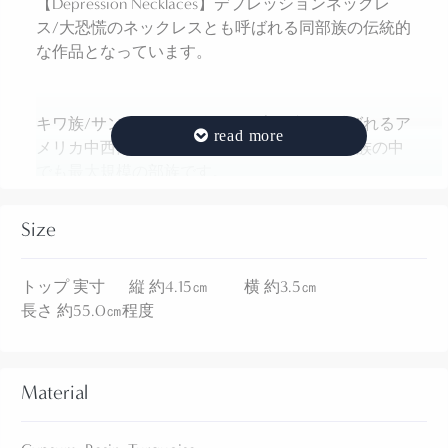
【Depression Necklaces】デプレッションネックレ
ス/大恐慌のネックレスとも呼ばれる同部族の伝統的
な作品となっています。
キワ族/サントドミンゴ族は、プエブロと呼ばれるア
メリカ中西部のナバホ以外のインディアン部族の中
でも最大規模の部族です。
アルバカーキからサンタフェにかけてのリオグラン
デ(川)流域で古くからジュエリーを制作することで知
Size
られていました。
トップ 実寸 縦 約4.15㎝ 横 約3.5㎝
現在でも素晴らしい作品を創作するアーティストを
長さ 約55.0㎝程度
多数擁しており、独特の技術やスタイルを持ったジ
ュエリーを制作していますが、こちらのような
Resin/樹脂やGypsum/石膏で作られたジュエリー
は、1929年にアメリカを中心に世界恐慌が始まり、
Material
それに伴って生まれた作品群です。