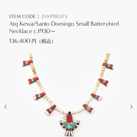
ITEM CODE：
JNS9910373
Atq Kewa/Santo Domingo Small Batterybird
Necklace c.1930～
136,400
円（税込）
‹
›