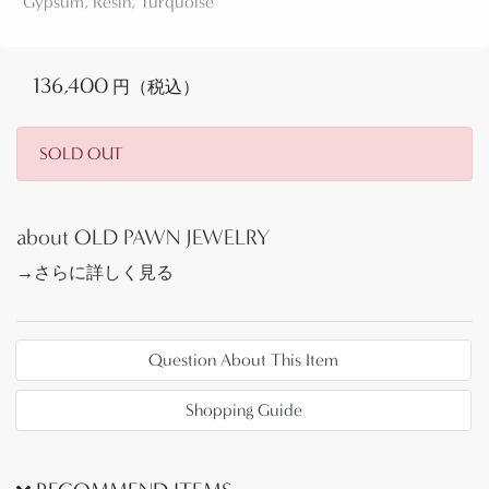
Gypsum, Resin, Turquoise
もともと、サントドミンゴの代表的な工芸品/お土産
物として、1920年代以前から色々なジュエリーが制
作されていたようですが、世界恐慌により物資が不
136,400
円（税込）
足し、身近にあった車のバッテリーケースやレコー
ドなど廃材の樹脂パーツを再利用して作られまし
た。
SOLD OUT
中には裏面にレコードの音溝がそのまま残っている
作品も見られます。一説には当時サントドミンゴの
村付近で、大量のレコードを積んだ貨物列車の事故
about OLD PAWN JEWELRY
があったため、それらの廃棄されたレコードが用い
→さらに詳しく見る
られたと伝わっていますが、真相は検証されていま
せん。
Question About This Item
それらの背景を持っている為、アメリカ国内での流
通上は現在でも【Battery Bird】や【Depression
Shopping Guide
Necklaces】と呼ばれ、1930年代～1950年代にかけて
多く作られました。(キワの人達は『サンダーバード
ジュエリー』と呼称)