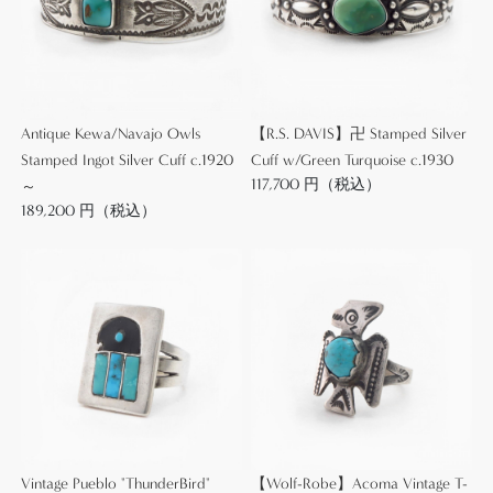
古い年代の伝統的な作品ですがポップな表情となっ
ています。
また、左右のタブパーツは赤・ターコイズと・白の3
色のみとなっていることで、少しシックで落ち着い
Antique Kewa/Navajo Owls
【R.S. DAVIS】卍 Stamped Silver
た印象も与えられた個体です。
Stamped Ingot Silver Cuff c.1920
Cuff w/Green Turquoise c.1930
117,700 円（税込）
～
189,200 円（税込）
【Thunderbird】サンダーバード はインディアンジ
ュエリーの伝統的なモチーフの一つで、伝説の怪鳥
であり、雷や雲、ひいては雨とつながりが深く幸福
を運んでくるラッキーシンボルでもあります。 ジュ
エリーでは『限界の無い幸福』を表すシンボルであ
り、ネイティブアメリカンの守り神的存在です。
実在しない為にその容姿は作者の意匠に委ねられて
おり、イーグルの様な威厳のある姿から、小鳥の様
な可愛いデザインまで幅広く表現されているのも魅
Vintage Pueblo "ThunderBird"
【Wolf-Robe】Acoma Vintage T-