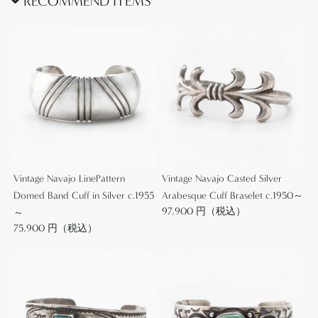
RECOMMEND ITEMS
1960年代以降にも同様の材料や製法を継承作品が作
られており、さらに素材や質を発展させた作品は、
現在でもサントドミンゴの作家の間で制作されてい
ます。
大きさや色、デザインのパターンに大変幅広いバリ
エーションが存在するのが特徴で、一点一点に楽し
い特徴が見られます。
Vintage Navajo LinePattern
Vintage Navajo Casted Silver
本作は、バッテリーバードと呼ばれる作品群の中で
Domed Band Cuff in Silver c.1955
Arabesque Cuff Braselet c.1950～
も小さいサイズが特徴的な作品となっており、キッ
97,900 円（税込）
～
チュで愛らしいサンダーバードも好印象な個体で
75,900 円（税込）
す。
ターコイズのチップインレイと赤をメインに構成し
ていますが、ホワイト・ブラックを交互に配置する
ことでモダンでグラフィカルな印象も与え、とても