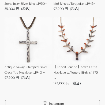
力の一つとなっています。
Stone Inlay Silver Ring c.1950～
bird Ring w/Turquoise c.1945～
55,000 円（税込）
97,900 円（税込）
【Chip Inlay/チップインレイ技法】は、破砕タイル
の様に細かく砕いたターコイズ等のチップ/欠片を樹
脂を使用した象嵌細工に属する技術です。
インディアンジュエリーにおいては、1930年代以前
のからみられるもので、前述の通り、古くは本作の
ようなバッテリーバードネックレスなどに用いられ
ています。破砕タイルのように細かくランダムに破
砕された石がはめ込まれることにより、複雑で奥行
Antique Navajo Stamped Silver
【Robert Tenorio】Kewa Fetish
きのある表情を作り上げています。
Cross Top Necklace c.1940～
Necklace w/Pottery Birds c.1975
97,900 円（税込）
～
ただし、1970年代以降にはさらに細かく粉砕した石
143,000 円（税込）
を樹脂と共にインレイするチップインレイがナバホ
やズニのシルバースミスの間でも多く採用されるよ
うになりました。
それらの新しい技術は安価で簡易に味わい深い表情
Instagram