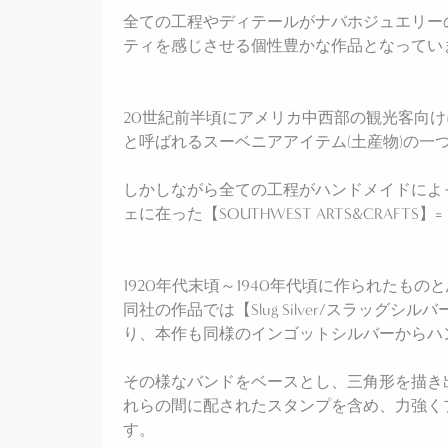
全ての工程やディテールがナバホジュエリー
ティを感じさせる個性豊かな作品となってい
20世紀前半頃にアメリカ中西部の観光客向けに制作され
と呼ばれるスーベニアアイテム(土産物)の一
しかしながら全ての工程がハンドメイドによ
ェに在った【SOUTHWEST ARTS&CRAFT
1920年代末頃～1940年代頃に作られたもの
同社の作品では【Slug Silver/スラッ
り、本作も同様のインゴットシルバーからハ
その様なバンドをベースとし、三角形を描き
れらの間に配されたスタンプを含め、力強く
す。