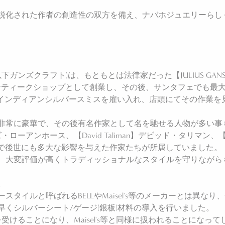
鋭化された作者の創造性の双方を備え、ナバホジュエリーらし
s and Crafts】(以下ガンズクラフト)は、もともとは法律家だった【JULI
ンティークショップとして創業し、その後、サンタフェでも最
ロのインディアンシルバースミスを雇い入れ、店頭にてその作業
非常に豪華で、その後有名作家として名を馳せる人物が多い事
ーズ・ローアンホース、【David Taliman】デビッド・タリマン、【M
優秀で後世にも多大な影響を与えた作家たちが所属していました。
、大変評価が高くトラディッショナルなスタイルを守りながら
。
タイルと呼ばれるBELLやMaisel's等のメーカーとは異な
くシルバーシート/ゲージ(銀板)材料の導入を行いました。
受けることになり、Maisel's等と同様に扱われることになって