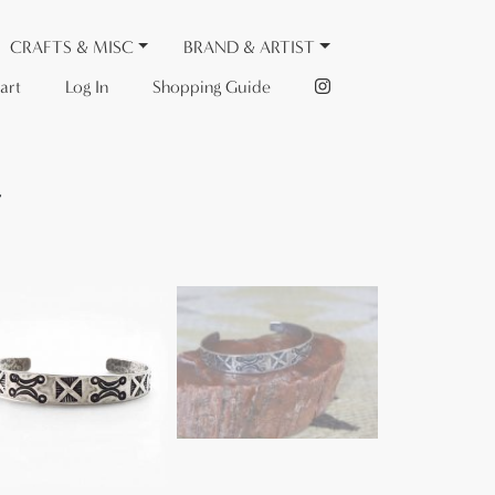
CRAFTS & MISC
BRAND & ARTIST
art
Log In
Shopping Guide
～