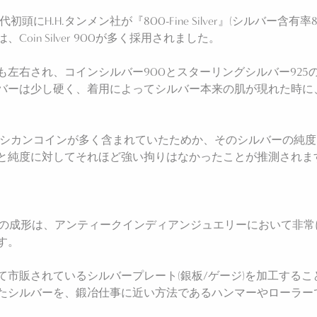
H.H.タンメン社が『800-Fine Silver』(シルバー含有率8
in Silver 900が多く採用されました。
左右され、コインシルバー900とスターリングシルバー925の
バーは少し硬く、着用によってシルバー本来の肌が現れた時に
キシカンコインが多く含まれていたためか、そのシルバーの純度は
と純度に対してそれほど強い拘りはなかったことが推測されま
(銀塊)からの成形は、アンティークインディアンジュエリーにおい
す。
て市販されているシルバープレート(銀板/ゲージ)を加工する
たシルバーを、鍛冶仕事に近い方法であるハンマーやローラー