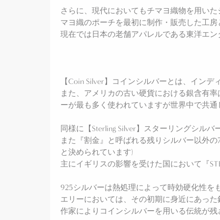
さらに、現代においてもチマヨ織物を用いたジ
マヨ織のポーチを最初に制作・販売した工房
現在では日本の老舗アパレルである東洋エン
【Coin Silver】コインシルバーとは、
また、アメリカの古い硬貨における銀含有率は9
ーが最も多く使われていますが世界中で共通
同様に【Sterling Silver】スターリ
また『割金』と呼ばれる残りシルバー以外の7
と決められています)
主にイギリスの影響を受けた国において『STE
925シルバーは熱処理によって時効硬化性
エリーにおいては、その初期に身近にあった
作家によりコインシルバーを用いる伝統が残