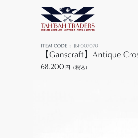
ITEM CODE：
JBF007070
【Ganscraft】Antique Cross
68,200
円（税込）