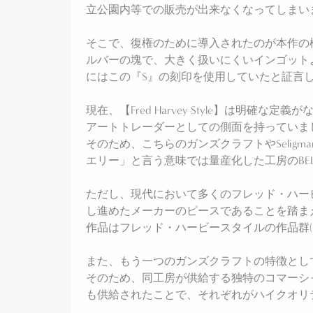
立公園内等での販売が出来なくなってしまい
そこで、復権のために導入されたのが本作の様に『S
ルバーの塊で、大きく扱いにくいインゴットよりも
にはこの『S』の刻印を使用していたと証言
現在、【Fred Harvey Style】は明確な
アートトレーダーとしての側面を持っていま
そのため、こちらのガンズクラフトやSeligman'
エリー」と言う意味では量産化した工房のBELLや
ただし、現代において多くのフレッド・ハービースタイル
し進めたメーカーのピースであることを踏ま
作品はフレッド・ハービースタイルの作品群(
また、もう一つのガンズクラフトの特徴とし
そのため、同工房が供給する独特のコマーシャルス
も供給されたことで、それぞれがハイクオリ