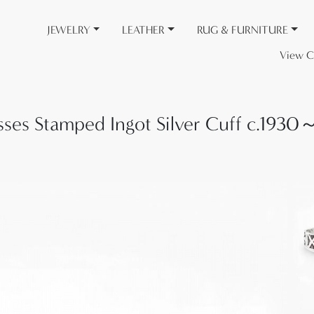
JEWELRY
LEATHER
RUG & FURNITURE
View C
es Stamped Ingot Silver Cuff c.1930