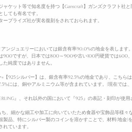
ャケット等で知名度を持つ【Ganscraft】ガンズクラフト
としても有名です。
タープライズ社が実名復刻をされておられます。
インディアンジュエリーにおいては銀含有率90.0%の地金を表します
00ですが、日本では800～900や古い100円硬貨では600
した純度ではありません。
ングシルバー=【925シルバー】は、銀含有率92.5%の地金であり、
.5%には、銅やアルミニウム等が含まれています。(現在では、
RLING』、それ以外の国において『925』の表記・刻印が使
をもち、細かな細工や加工に向いていたため食器や宝飾品等様々
銀製品、特にシルバー製のコインを溶かすことで、材料(地金)
されています。