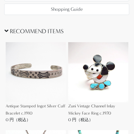
キイェスヴァ(1922-1969?)や、【Victor
Coochwytewa】ヴィクター・クーチュワイテワ
Shopping Guide
(1922-2011)等と共に、同技術をホピのスタイルとして
定着させた作家の一人とも言われています。
ただし、Allen Pooyoumaの作品におけるスタイル/作
RECOMMEND ITEMS
風は、とても多くのバリエーションを持ち、ファイ
ルワークとスタンプワークというナバホの伝統的な
技術と、当時は比較的新しかったオーバーレイの技
術をうまく組み合わせ、どこか有機的でモチーフの
生き生きとした躍動感を生み出すことに長けた作家
です。
こちらの作品では、ホピ族の作品にみられる繊細で
柔らかな雰囲気を持っていますが、基本的にはナバ
Antique Stamped Ingot Silver Cuff
Zuni Vintage Channel Inlay
ホのオールドスタイルをベースにしています。ハン
Bracelet c.1910
Mickey Face Ring c.1970
ドメイド独特の粗暴なシルバーワークも良い味わい
0 円（税込）
0 円（税込）
を生み、シンプルでクリーンな構成ながらビンテー
ジインディアンジュエリー独特の骨太で素朴な印象