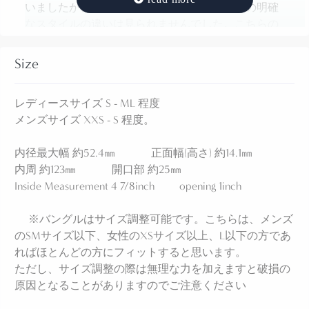
いましたが、現在の様にナバホジュエリーとの明確
なスタイルの違いは見られませんでした。こちらの
作品もオーバーレイ技法を定着させた作家の一人で
あるAllen Pooyoumaの作品ですが、まだナバホスタ
Size
イルを踏襲したピースとなっています。
シルバーゲージ/プレートではなく、おそらくインゴ
レディースサイズ S - ML 程度
ット(銀塊)からハンマーワークによって成形されたバ
メンズサイズ XXS - S 程度。
ンド(地金)に、スタンプワークとファイルワークによ
りライン模様が刻まれ、上下にはシンプルなベイナ
内径最大幅 約52.4㎜ 正面幅(高さ) 約14.1㎜
ースタンプが施されています。また、エッジはカッ
内周 約123㎜ 開口部 約25㎜
ティングワークによってシェイプが作られており、
Inside Measurement 4 7/8inch opening 1inch
それは目立たないディテールですが、特筆すべきポ
イントとなっています。カットにより曲線を描くエ
※バングルはサイズ調整可能です。こちらは、メンズ
ッジは効果的に作品に奥行きを与え、非常に手間が
のSMサイズ以下、女性のXSサイズ以上、L以下の方であ
かかるため、それほど多くみられる造形ではありま
ればほとんどの方にフィットすると思います。
せん。
ただし、サイズ調整の際は無理な力を加えますと破損の
裏側にはAllen Pooyoumaのホールマーク(Ear of Corn)
原因となることがありますのでご注意ください
が刻まれています。