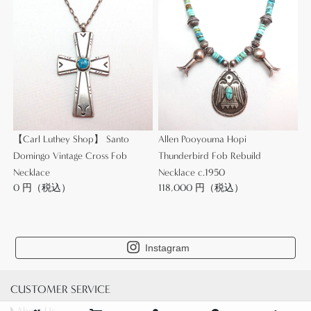
を持ったバングルです。
また、インゴットならではの心地よい重みと硬くな
めらかなシルバーの質感に仕上げられています。普
遍的な造形美とインディアンジュエリーの持つナチ
ュラルな印象は、長くご愛用頂けると思われます。
こちらの様な作家の歴史が感じられる古いピースは
コレクターの手を離れることは非常に稀で史料価値
【Carl Luthey Shop】 Santo
Allen Pooyouma Hopi
も高い作品です。
Domingo Vintage Cross Fob
Thunderbird Fob Rebuild
Necklace
Necklace c.1950
着用画像はこちら↓
0 円（税込）
118,000 円（税込）
画像①
画像②
画像③
画像④
Instagram
画像⑤
CUSTOMER SERVICE
コンディションも非常に良好です。アンティーク作
About Us