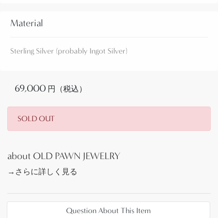
【Allen Pooyouma】アレン・プーユウマ(1922-2014)
Material
は、アリゾナ州ホートビラの生まれで、なんと15歳
から父親にシルバースミスとしての技術を教わりま
Sterling Silver (probably Ingot Silver)
した。父親は【Gene Nuvhoyouma】で、叔父にあた
るのはホピの大巨匠【Ralph Tawangyawma】ラル
フ・タワンギャウマ(1894-1972)です。
69,000
円（税込）
目が悪く第二次世界大戦に徴兵されなかったため、
リザベーションでジュエリーの製作を続け、1940年
代半ばまではフラッグスタッフの【Doc Williams
SOLD OUT
Saddle & Curio Shop】に作品を供給していたようで
す。その後は、ツーソンで叔父であるRalph
Tawangyawmaと共に働き、高度な技術を身に付けな
about OLD PAWN JEWELRY
がら独自の造形/デザインを多く作り出しました。
→さらに詳しく見る
また、1940年代～1950年代には、1930年代にホピの
作家【Paul Saufkie】ポール・スフキー(1904-1998)に
よって生み出されたオーバーレイ技術を早くから取
り入れ、同い年の作家【Harry Sakyesva】ハリー・サ
Question About This Item