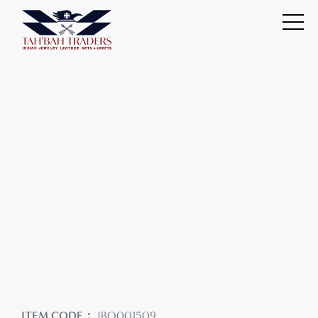
ITEM CODE：
JBO001509