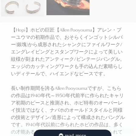
【Hopi】ホピの巨匠【Allen Pooyouma】アレン・プ
ーユウマの初期作品で、おそらくインゴットシルバ
ー(銀塊)から成形されたシャンクにファイルワーク/
エングレイビングとスタンプワークによって美しい
紋様が刻まれたアンティーク/ビンテージバングル。
エッジのカッティングワークも手の込んだ素晴らし
いディテールで、ハイエンドなピースです。
長い制作期間を誇るAllen Pooyoumaですが、こちら
の作品は1940年代～1950年代前半に作られたキャリ
ア初期のピースと推測され、ホピ特有のオーバーレ
イ技法ではなく、ナバホのオールドスタイルと同様
の技術とデザイン/造形によって構成されたバングル
です。1940年代以前に作られたホピの作品は、多く
の才能ある作家により独自性のある作品が作られて