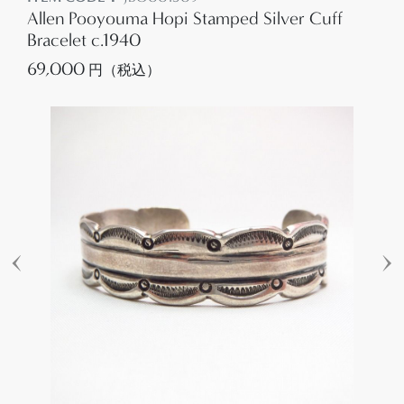
Allen Pooyouma Hopi Stamped Silver Cuff
Bracelet c.1940
69,000
円（税込）
‹
›