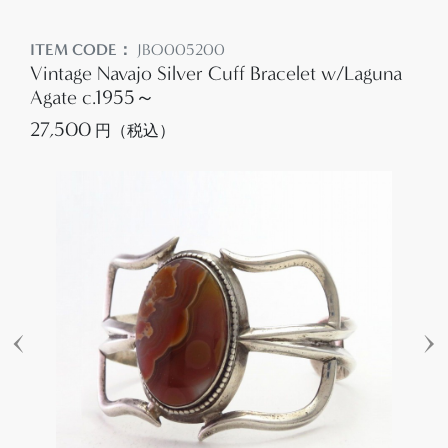
ITEM CODE：
JBO005200
Vintage Navajo Silver Cuff Bracelet w/Laguna
Agate c.1955～
27,500
円（税込）
‹
›