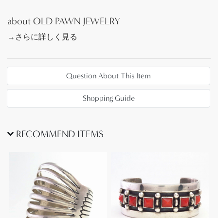
ーコイズの枯渇、さらに極彩色に染めることが可能
なアゲートの人気により多用されるようになりまし
about OLD PAWN JEWELRY
た。本作はそのような流行以前に作られた作品であ
→さらに詳しく見る
り、ダイド(染められた)石ではなく産出したままのナ
チュラル無添加なアゲートです。
また本作にマウントされたアゲート/Agateは、その
Question About This Item
美しい色彩や縞模様等の特徴から、【Laguna
Agate】ラグーナ・アゲートと呼ばれる、メキシコ
Shopping Guide
チワワ州で産出する上質なアゲートと推測されま
す。強い透明感と複雑で細かな縞模様が入り、ポッ
プアートや抽象画、異星の景色の様な神秘的で楽し
RECOMMEND ITEMS
い文様が構成された美しい石となっています。
ターコイズとは違った独特な存在感と他に類を見な
い新鮮な印象を生み出し、古くから使われる素材で
ありながらビンテージインディアンジュエリーの新
しい側面とも感じられ、ペトリファイドウッドと共
に当店では注力してご紹介しています。