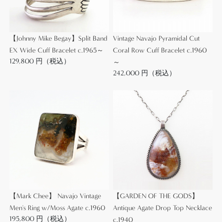
こちらの作品は、女性に向いた上品でモダンな印象
【Johnny Mike Begay】Split Band
Vintage Navajo Pyramidal Cut
を持っていますが、ビンテージインディアンジュエ
EX Wide Cuff Bracelet c.1965～
Coral Row Cuff Bracelet c.1960
リー独特の武骨でアーティな質感もあり、スタイル
129,800 円（税込）
～
や季節を問わず多くスタイルにフィットします。
242,000 円（税込）
アゲート特有の深淵な景色とシンプルなシルバーワ
ークは、現在の日本において多く紹介されているイ
ンディアンジュエリーとは違ったフィーリングを与
えてくれるアイテムです。特に本作は、華奢な印象
でありながら質実剛健なシルバーワークと、質の高
いアゲート/瑪瑙による上質感を有しコレクタブルで
トレジャーハントプライスな作品となっています。
◆着用サンプル画像(9枚)はこちら◆
【Mark Chee】 Navajo Vintage
【GARDEN OF THE GODS】
Men's Ring w/Moss Agate c.1960
Antique Agate Drop Top Necklace
195,800 円（税込）
c.1940
コンディションも良好で、ハンドメイド特有の制作