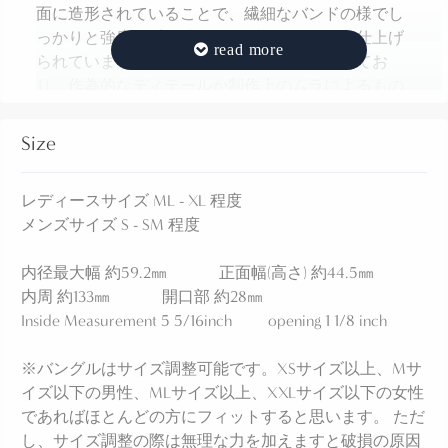
面に造形されていることで、繊細なバンドの様でし
っかりと強度と重厚感のあるブレスレットに仕上げ
られています。部分的に左右が非対称になってお
り、作為的なディテールか制作上のムラによるもの
か不明ですが、ナチュラルな表情の石と相性の良い
ハンドメイドらしいディテールとなっています。
Size
センターには、バンドと同様のトライアングルワイ
ヤーによるオーバル型の土台が築かれており、そこ
レディースサイズ ML - XL 程度
に美しいアゲートがマウントされています。そし
メンズサイズ S - SM 程度
て、そのベゼル(覆輪)には、小さなシルバードロップ
(シルバーボール)の連続したワイヤーがあしらわれ、
内径最大幅 約59.2㎜ 正面幅(高さ) 約44.5㎜
ナバホジュエリー特有の奥行きや複雑な味わいが付
内周 約133㎜ 開口部 約28㎜
加されているようです。バンドのシルバーワークが
Inside Measurement 5 5/16inch opening 1 1/8 inch
肌への接地面が少なく設計されているため、エレガ
ントで品位を感じさせながら心地よい着用感も実現
※バングルはサイズ調整可能です。XSサイズ以上、Mサ
しています。
イズ以下の男性、MLサイズ以上、XXLサイズ以下の女性
であればほとんどの方にフィットすると思います。 ただ
し、サイズ調整の際は無理な力を加えますと破損の原因
【Agate】アゲートは、日本語では『瑪瑙/メノウ』