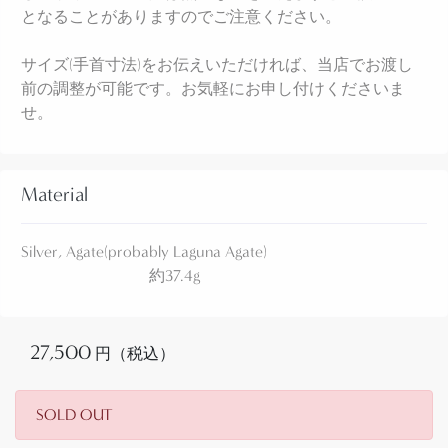
となることがありますのでご注意ください。
と呼ばれ、石英(クウォーツ)の結晶が集まって形成さ
れた石で、鉱物学的な分類名であはありません。カ
サイズ(手首寸法)をお伝えいただければ、当店でお渡し
ルセドニーや水晶、オニキス、ジャスパーと同種で
前の調整が可能です。お気軽にお申し付けくださいま
あり、それらの中でも美しい色彩と縞模様などを持
せ。
った貴石をAgate/アゲートと呼称しています。透明
感と硬さがあり、美しい縞模様や多彩な色彩の特徴
的な石です。
また、その表情が景色を映したように見える個体が
Material
多いために、【Petrified Wood】ペトリファイドウッ
ド(珪化木)等と共に、総称として『ピクチャーストー
Silver, Agate(probably Laguna Agate)
ン』『シニックストーン』と呼ばれることもありま
約37.4g
す。インディアンジュエリーの歴史においては、コ
ーラルやスパイニーオイスター、ラピスラズリなど
と共にターコイズに次いで用いられることの多い石
27,500
円（税込）
です。第二次世界大戦中にはターコイズを採掘する
鉱夫の人出が不足したため、ターコイズに代わって
用いられ、1970年代後半以降には、インディアンジ
SOLD OUT
ュエリーの流行やナチュラル無添加で使用できるタ