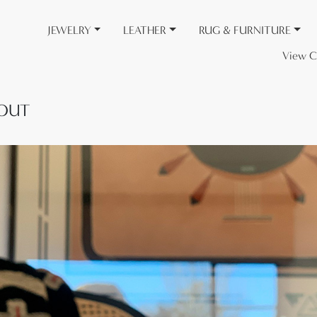
JEWELRY
LEATHER
RUG & FURNITURE
View C
BOUT