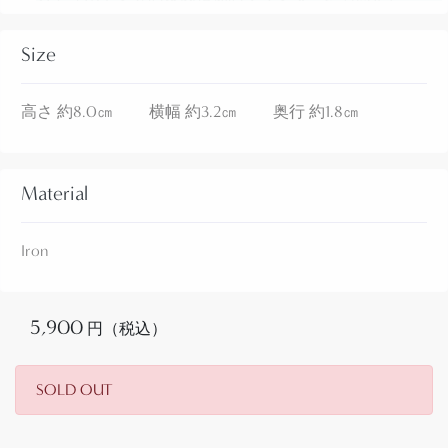
ピースです。
Size
コンディションは、全体に擦れやペイントロス、錆
高さ 約8.0㎝ 横幅 約3.2㎝ 奥行 約1.8㎝
があり、独特の味わいを持っています。 鉄製ですの
で大きなダメージはありません。
Material
Iron
5,900
円（税込）
SOLD OUT