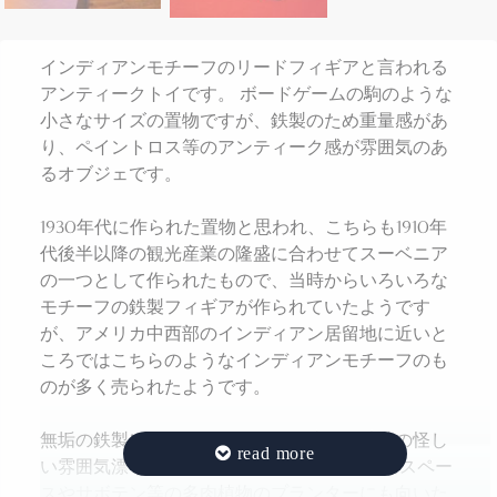
インディアンモチーフのリードフィギアと言われる
アンティークトイです。 ボードゲームの駒のような
小さなサイズの置物ですが、鉄製のため重量感があ
り、ペイントロス等のアンティーク感が雰囲気のあ
るオブジェです。
1930年代に作られた置物と思われ、こちらも1910年
代後半以降の観光産業の隆盛に合わせてスーベニア
の一つとして作られたもので、当時からいろいろな
モチーフの鉄製フィギアが作られていたようです
が、アメリカ中西部のインディアン居留地に近いと
ころではこちらのようなインディアンモチーフのも
のが多く売られたようです。
無垢の鉄製によるアンティークの凄みと独特の怪し
い雰囲気漂うオブジェです。 デスクの僅かなスペー
スやサボテン等の多肉植物のプランターにも向いた