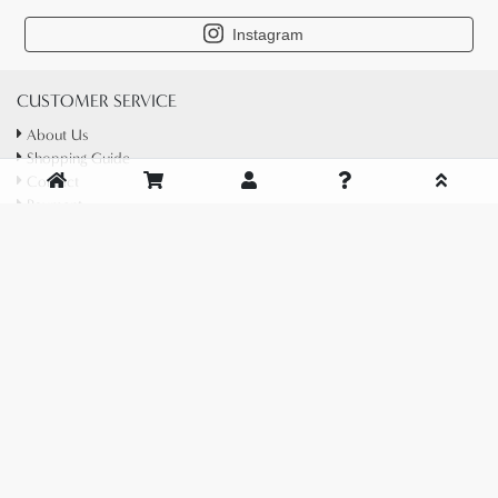
Instagram
CUSTOMER SERVICE
About Us
Shopping Guide
Contact
Payment
Shipping
Return
Privacy Policy
特定商取引法に基づく表示
HISTORY OF INDIAN ART
OLD PAWN JEWELRYについて
FRED HARVEY STYLEについて
TURQUOISE ターコイズ(トルコ石)について
NAVAJO RUGについて