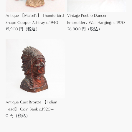
Antique 【Maisel's】 Thunderbird
Vintage Pueblo Dancer
Shape Copper Ashtray c.1940
Embroidery Wall Hangings c.1970
15,900 円（税込）
26,900 円（税込）
Antique Cast Bronze 【Indian
Head】 Coin Bank c.1920～
0 円（税込）