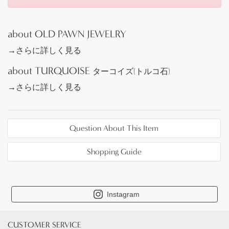
は、1929年にアメリカを中心に世界恐慌が始まり、
それに伴って生まれた作品群です。
about OLD PAWN JEWELRY
もともと、サントドミンゴの代表的な工芸品/お土産
→さらに詳しく見る
物として、1920年代以前から色々なジュエリーが制
作されていたようですが、世界恐慌により物資が不
about TURQUOISE
ターコイズ(トルコ石)
足し、身近にあった車のバッテリーケースやレコー
→さらに詳しく見る
ドなど廃材の樹脂パーツを再利用して作られまし
た。
中には裏面にレコードの音溝がそのまま残っている
作品も見られます。一説には当時サントドミンゴの
Question About This Item
村付近で、大量のレコードを積んだ貨物列車の事故
があったため、それらの廃棄されたレコードが用い
Shopping Guide
られたと伝わっていますが、真相は検証されていま
せん。
Instagram
それらの背景を持っている為、アメリカ国内での流
通上は現在でも【Battery Bird】や【Depression
CUSTOMER SERVICE