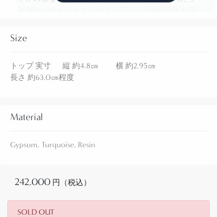
ンダーバードジュエリーは、アメリカ国内のギャラ
リーやディーラーの間では【Battery Bird】バッテリ
ーバードや【Depression Necklaces】デプレッション
Size
ネックレス/大恐慌のネックレスとも呼ばれる同部族
の伝統的な作品の一つとなっています。
トップ 実寸 縦 約4.8㎝ 横 約2.95㎝
長さ 約63.0㎝程度
キワ族/サントドミンゴ族は、プエブロと呼ばれるア
メリカ中西部のナバホ以外のインディアン部族の中
でも最大規模の部族です。
Material
アルバカーキからサンタフェにかけてのリオグラン
デ(川)流域で古くからジュエリーを制作することで知
Gypsum, Turquoise, Resin
られていました。
現在でも素晴らしい作品を創作するアーティストを
242,000
円（税込）
多数擁しており、独特の技術やスタイルを持ったジ
ュエリーを制作していますが、こちらのような
Resin/樹脂やGypsum/石膏で作られたジュエリー
SOLD OUT