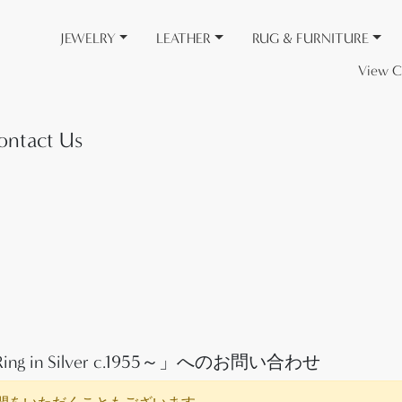
JEWELRY
LEATHER
RUG & FURNITURE
View C
act Us
ise Ring in Silver c.1955～」へのお問い合わせ