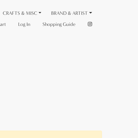
CRAFTS & MISC
BRAND & ARTIST
art
Log In
Shopping Guide