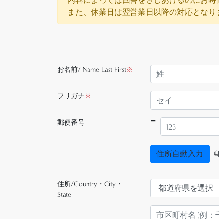
内容によっては回答をさしあげるのにお時
また、休業日は翌営業日以降の対応となり
お名前/ Name Last First
※
フリガナ
※
郵便番号
〒
住所自動入力
郵
住所/Country・City・
State